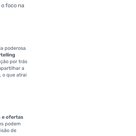
 o foco na
gia poderosa
telling
ção por trás
partilhar a
, o que atrai
e ofertas
res podem
cisão de