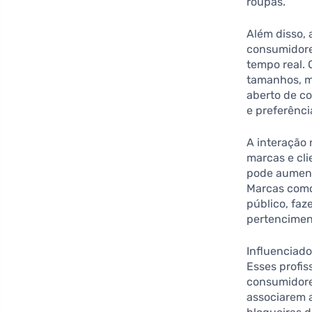
roupas.
Além disso, 
consumidore
tempo real.
tamanhos, ma
aberto de c
e preferênci
A interação
marcas e cl
pode aument
Marcas como 
público, fa
pertencimen
Influenciad
Esses profis
consumidore
associarem 