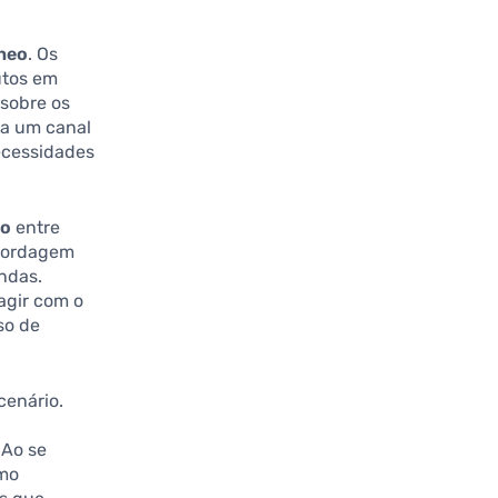
neo
. Os
utos em
sobre os
ia um canal
ecessidades
mo
entre
abordagem
ndas.
agir com o
so de
cenário.
 Ao se
omo