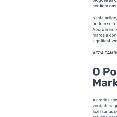
blogueiras 
confiam nas
Neste artigo
podem ser ot
Abordaremos
marca a con
significativa
VEJA TAMB
O Po
Mark
As redes so
verdadeira
p
acessórios 