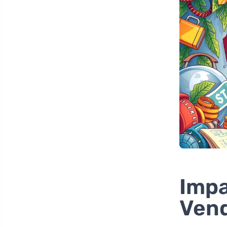
Impa
Ven