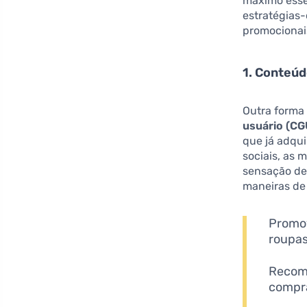
máximo esse
estratégias
promocionai
1. Conteúd
Outra forma
usuário (CG
que já adqu
sociais, as
sensação de
maneiras de
Promov
roupas
Recomp
compra