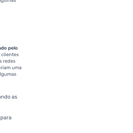
algumas
ado pelo
 clientes
s redes
criam uma
Algumas
ando as
 para