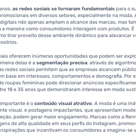
 anos,
as redes sociais se tornaram fundamentais
para o s
 promocionais em diversos setores, especialmente na moda. 
 digitais não apenas ampliam o alcance das marcas, mas t
 a maneira como consumidores interagem com produtos. É 
mo tirar proveito desse ambiente dinâmico para alavancar 
ssórios.
ciais oferecem inúmeras oportunidades que podem ser expl
imeira delas é a
segmentação precisa
: através de algoritm
as redes sociais permitem que as empresas alcancem públi
com base em interesses, comportamentos e demografia. Por 
e roupas femininas pode direcionar anúncios especificame
tre 18 e 35 anos que demonstraram interesse em moda sust
 importante é o
conteúdo visual atrativo
. A moda é uma ind
nte visual, e postagens impactantes, que apresentam mode
leção, podem gerar maior engajamento. Marcas como a Ren
agens de alta qualidade em seus perfis do Instagram, promo
 inspirações que incentivam os consumidores a imagina-se 