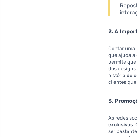
Repost
intera
2. A Impor
Contar uma h
que ajuda a
permite que 
dos designs.
história de 
clientes qu
3. Promoçõ
As redes so
exclusivas
.
ser bastante