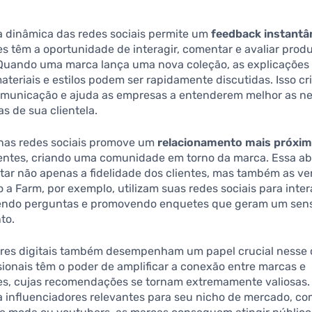
a dinâmica das redes sociais permite um
feedback instantâ
s têm a oportunidade de interagir, comentar e avaliar prod
 Quando uma marca lança uma nova coleção, as explicações 
teriais e estilos podem ser rapidamente discutidas. Isso cr
omunicação e ajuda as empresas a entenderem melhor as n
as de sua clientela.
 nas redes sociais promove um
relacionamento mais próxi
ientes, criando uma comunidade em torno da marca. Essa 
ar não apenas a fidelidade dos clientes, mas também as ve
a Farm, por exemplo, utilizam suas redes sociais para inter
zendo perguntas e promovendo enquetes que geram um sen
to.
ores digitais também desempenham um papel crucial nesse 
sionais têm o poder de amplificar a conexão entre marcas e
s, cujas recomendações se tornam extremamente valiosas.
a influenciadores relevantes para seu nicho de mercado, c