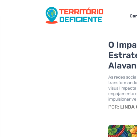
Car
O Impa
Estrat
Alavan
As redes socia
transformando
visual impacta
engajamento e 
impulsionar ve
POR:
LINDA