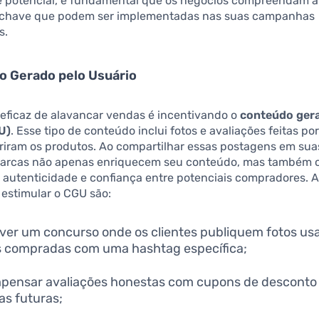
 potencial, é fundamental que os negócios compreendam 
-chave que podem ser implementadas nas suas campanhas
s.
o Gerado pelo Usuário
 eficaz de alavancar vendas é incentivando o
conteúdo ger
U)
. Esse tipo de conteúdo inclui fotos e avaliações feitas por
iriram os produtos. Ao compartilhar essas postagens em sua
 marcas não apenas enriquecem seu conteúdo, mas também 
 autenticidade e confiança entre potenciais compradores. 
 estimular o CGU são:
er um concurso onde os clientes publiquem fotos us
 compradas com uma hashtag específica;
ensar avaliações honestas com cupons de desconto
s futuras;