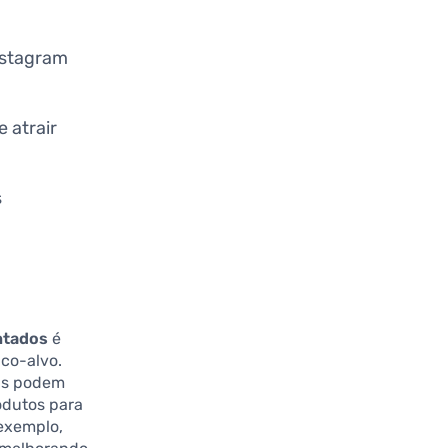
nstagram
 atrair
s
ntados
é
co-alvo.
sas podem
odutos para
 exemplo,