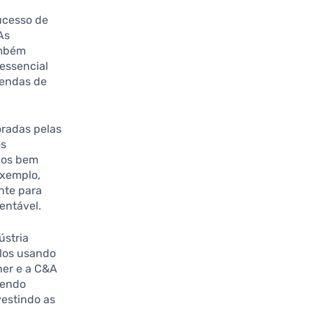
ucesso de
As
ambém
essencial
vendas de
oradas pelas
os
cos bem
exemplo,
nte para
entável.
ústria
los usando
ner e a C&A
vendo
vestindo as