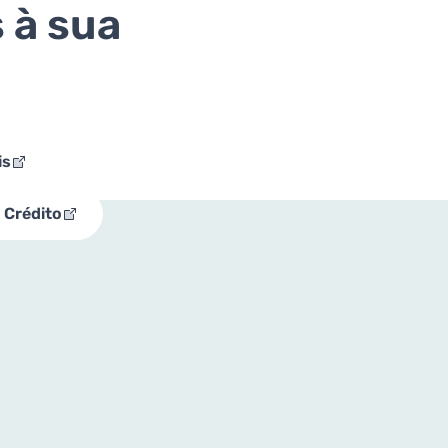
 à sua
is
 Crédito