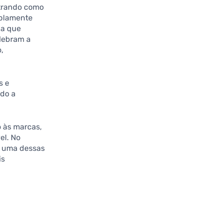
strando como
mplamente
da que
lebram a
,
s e
ndo a
 às marcas,
el. No
a uma dessas
is