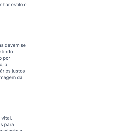
har estilo e
cas devem se
ntindo
o por
o, a
ários justos
 imagem da
.
vital.
is para
nsciente e