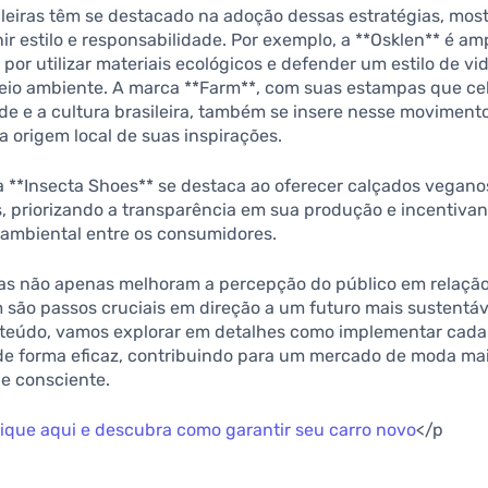
ileiras têm se destacado na adoção dessas estratégias, mo
nir estilo e responsabilidade. Por exemplo, a **Osklen** é a
por utilizar materiais ecológicos e defender um estilo de vi
meio ambiente. A marca **Farm**, com suas estampas que ce
de e a cultura brasileira, também se insere nesse movimento
 origem local de suas inspirações.
a **Insecta Shoes** se destaca ao oferecer calçados vegano
, priorizando a transparência em sua produção e incentiva
 ambiental entre os consumidores.
cas não apenas melhoram a percepção do público em relação
são passos cruciais em direção a um futuro mais sustentáv
teúdo, vamos explorar em detalhes como implementar cad
 de forma eficaz, contribuindo para um mercado de moda ma
e consciente.
lique aqui e descubra como garantir seu carro novo
</p