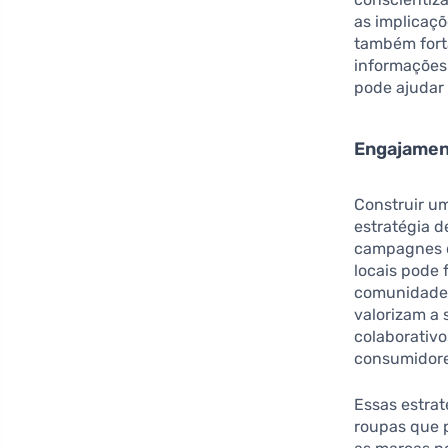
as implicaç
também fort
informações
pode ajudar 
Engajamen
Construir u
estratégia d
campagnes d
locais pode 
comunidade 
valorizam a
colaborativ
consumidore
Essas estra
roupas que p