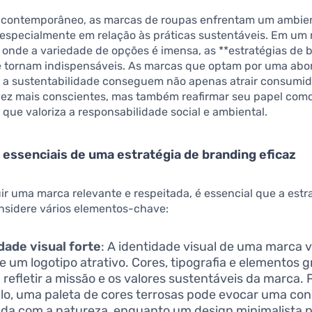
 contemporâneo, as marcas de roupas enfrentam um ambien
, especialmente em relação às práticas sustentáveis. Em um
 onde a variedade de opções é imensa, as **estratégias de 
se tornam indispensáveis. As marcas que optam por uma ab
a a sustentabilidade conseguem não apenas atrair consumi
vez mais conscientes, mas também reafirmar seu papel como
ue valoriza a responsabilidade social e ambiental.
essenciais de uma estratégia de branding eficaz
ir uma marca relevante e respeitada, é essencial que a estr
nsidere vários elementos-chave:
dade visual forte
: A identidade visual de uma marca v
e um logotipo atrativo. Cores, tipografia e elementos g
refletir a missão e os valores sustentáveis da marca. 
o, uma paleta de cores terrosas pode evocar uma co
da com a natureza, enquanto um design minimalista 