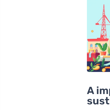
A im
sust