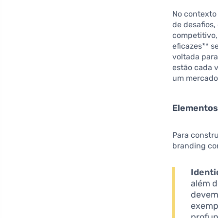
No contexto
de desafios
competitivo,
eficazes** 
voltada par
estão cada 
um mercado q
Elementos 
Para constru
branding co
Identi
além d
devem 
exempl
profun