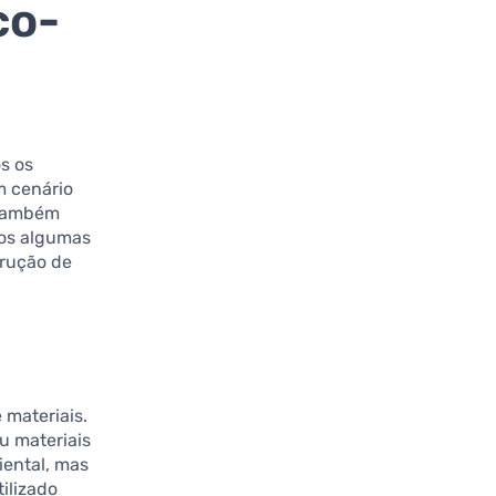
co-
s os
m cenário
 também
mos algumas
rução de
 materiais.
u materiais
iental, mas
ilizado