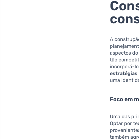
Cons
cons
A construçã
planejament
aspectos do
tão competi
incorporá-l
estratégias
uma identida
Foco em ma
Uma das pri
Optar por te
proveniente
também agre