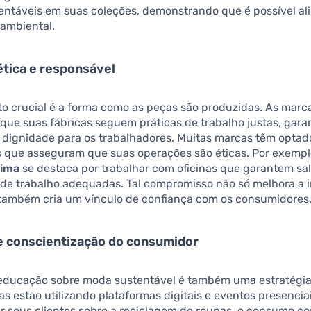
entáveis em suas coleções, demonstrando que é possível alin
 ambiental.
tica e responsável
to crucial é a forma como as peças são produzidas. As mar
e que suas fábricas seguem práticas de trabalho justas, gara
 dignidade para os trabalhadores. Muitas marcas têm optad
s que asseguram que suas operações são éticas. Por exempl
nima
se destaca por trabalhar com oficinas que garantem sal
 de trabalho adequadas. Tal compromisso não só melhora a
também cria um vínculo de confiança com os consumidores
e conscientização do consumidor
educação sobre moda sustentável é também uma estratégia 
s estão utilizando plataformas digitais e eventos presencia
r seus clientes sobre a reciclagem de roupas, o consumo co