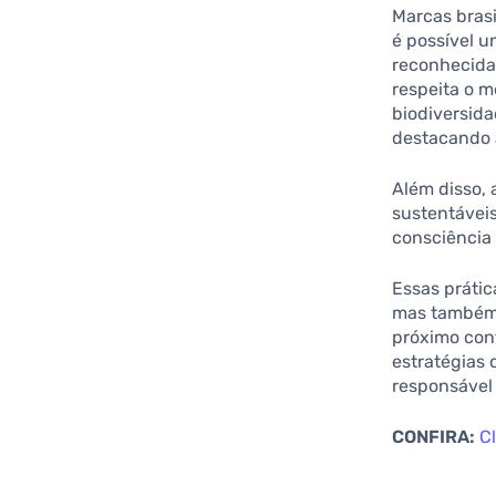
Marcas bras
é possível u
reconhecida 
respeita o 
biodiversida
destacando a
Além disso, 
sustentáveis
consciência
Essas práti
mas também 
próximo con
estratégias
responsável 
CONFIRA:
C