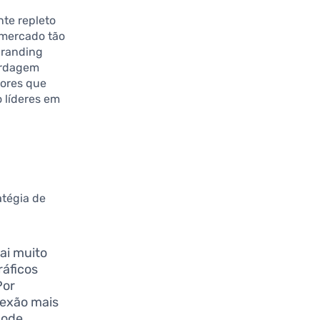
te repleto
 mercado tão
branding
ordagem
dores que
 líderes em
atégia de
ai muito
ráficos
Por
nexão mais
pode