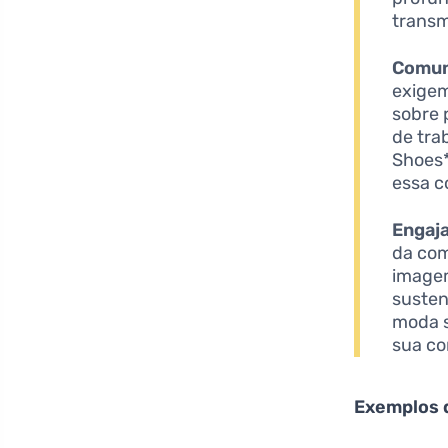
transmi
Comun
exigem
sobre 
de tra
Shoes*
essa c
Engaj
da com
imagem
susten
moda s
sua co
Exemplos d