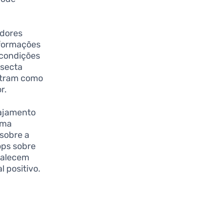
idores
nformações
 condições
nsecta
ostram como
r.
gajamento
uma
sobre a
ops sobre
talecem
 positivo.