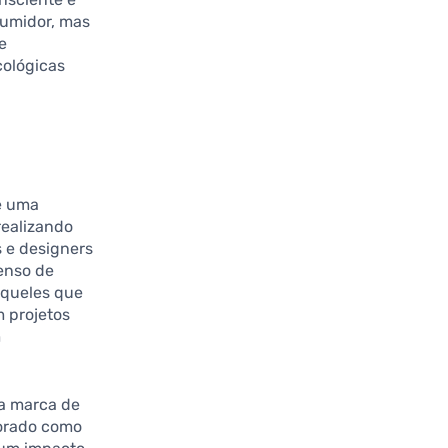
sumidor, mas
e
cológicas
e uma
realizando
 e designers
senso de
aqueles que
 projetos
m
a marca de
lorado como