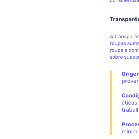
conscientiza
Transparên
A transparê
roupas sust
roupa e como
sobre suas 
Origem
proven
Condiç
éticas
trabal
Proce
minimi