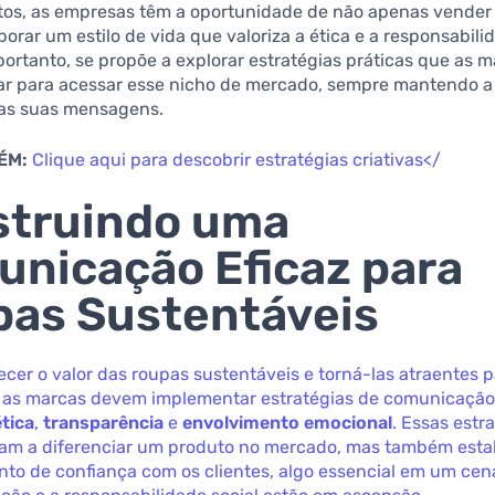
tos, as empresas têm a oportunidade de não apenas vender
porar um estilo de vida que valoriza a ética e a responsabilid
 portanto, se propõe a explorar estratégias práticas que as 
r para acessar esse nicho de mercado, sempre mantendo a
nas suas mensagens.
ÉM:
Clique aqui para descobrir estratégias criativas</
struindo uma
nicação Eficaz para
as Sustentáveis
cer o valor das roupas sustentáveis e torná-las atraentes p
 as marcas devem implementar estratégias de comunicaçã
ética
,
transparência
e
envolvimento emocional
. Essas estr
am a diferenciar um produto no mercado, mas também est
to de confiança com os clientes, algo essencial em um cen