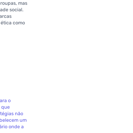
 roupas, mas
ade social.
marcas
 ética como
ara o
o que
atégias não
abelecem um
ário onde a