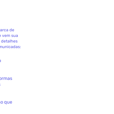
arca de
e vem sua
m detalhes
omunicadas:
o
normas
s
ão que