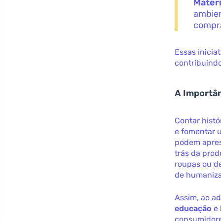
Materi
ambien
compra
Essas inici
contribuind
A Importân
Contar hist
e fomentar 
podem apres
trás da pro
roupas ou d
de humaniza
Assim, ao a
educação
e
consumidore