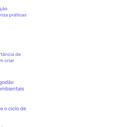
pção
riza práticas
rtância de
m criar
lgodão
ambientais
 o ciclo de