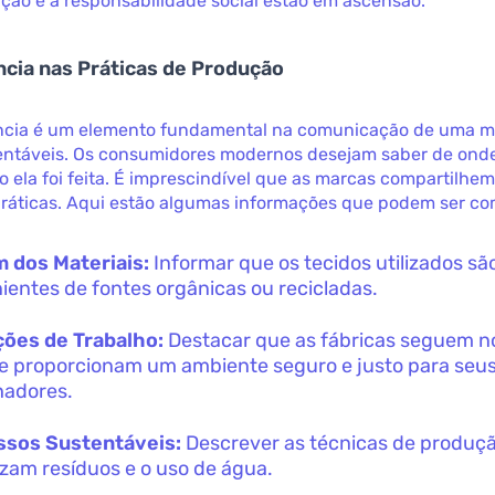
ção e a responsabilidade social estão em ascensão.
cia nas Práticas de Produção
ncia é um elemento fundamental na comunicação de uma m
entáveis. Os consumidores modernos desejam saber de ond
 ela foi feita. É imprescindível que as marcas compartilhe
práticas. Aqui estão algumas informações que podem ser c
 dos Materiais:
Informar que os tecidos utilizados sã
ientes de fontes orgânicas ou recicladas.
ões de Trabalho:
Destacar que as fábricas seguem 
 e proporcionam um ambiente seguro e justo para seu
hadores.
ssos Sustentáveis:
Descrever as técnicas de produç
zam resíduos e o uso de água.