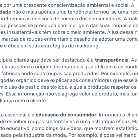
 por uma crescente conscientização ambiental e social. A
idade
não é mais apenas uma tendência; tornou-se uma ne
 influencia as decisões de compra dos consumidores. Atua
de pessoas se preocupa com a origem das suas roupas e c
es insustentáveis têm sobre o meio ambiente. À luz dessa 
as marcas de roupas enfrentam o desafio de adotar uma com
te
e ética em suas estratégias de marketing.
ipais pilares que deve ser destacado é a
transparência
. A
 claras sobre a origem dos materiais que utilizam e as cond
s fábricas onde suas roupas são produzidas. Por exemplo, 
algodão orgânico deve explicar aos consumidores que esse 
m o uso de pesticidas tóxicos, e que a produção respeita os 
es. Essa informação não só agrega valor ao produto, mas t
fiança com o cliente.
o essencial é a
educação do consumidor
. Informar os clie
 de escolher roupas sustentáveis é uma estratégia eficaz. 
do educativo, como blogs ou vídeos, que mostrem estatístic
sada pela indústria da moda. Por exemplo, é possível menc