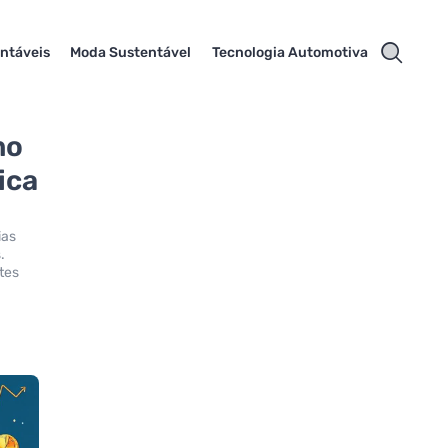
ntáveis
Moda Sustentável
Tecnologia Automotiva
mo
ica
ias
.
tes