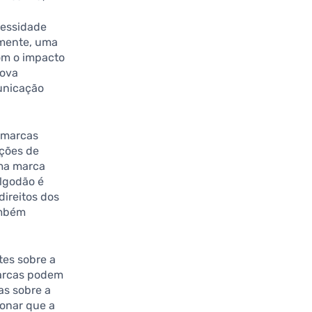
cessidade
lmente, uma
om o impacto
nova
unicação
s marcas
ições de
uma marca
algodão é
direitos dos
ambém
ntes sobre a
Marcas podem
as sobre a
ionar que a