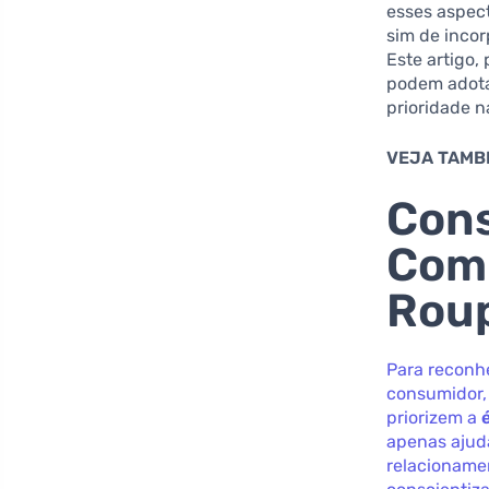
esses aspec
sim de incor
Este artigo,
podem adota
prioridade 
VEJA TAMB
Con
Comu
Roup
Para reconhe
consumidor,
priorizem a
apenas ajud
relacionamen