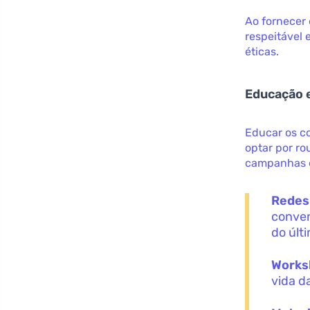
Ao fornecer
respeitável 
éticas.
Educação 
Educar os c
optar por ro
campanhas e
Redes 
conven
do últ
Works
vida d