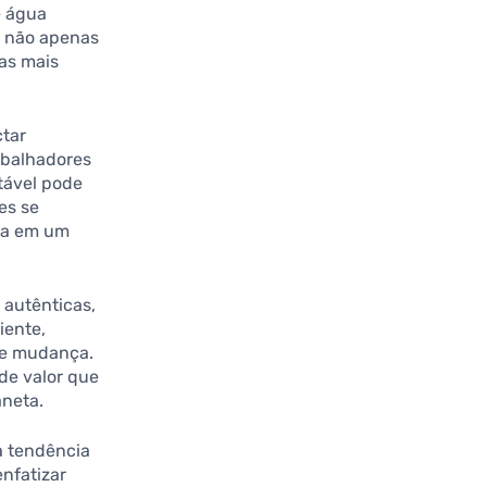
e água
s não apenas
as mais
tar
abalhadores
tável pode
es se
ca em um
 autênticas,
iente,
 e mudança.
de valor que
aneta.
a tendência
nfatizar