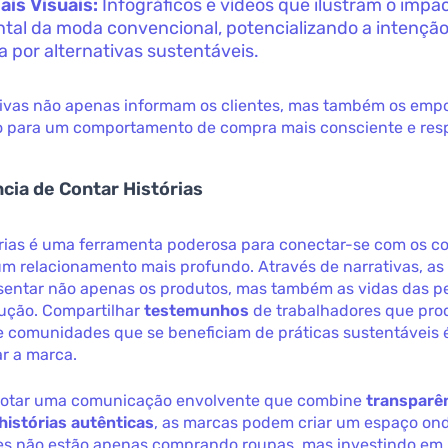
ais Visuais:
Infográficos e vídeos que ilustram o impa
tal da moda convencional, potencializando a intençã
 por alternativas sustentáveis.
ativas não apenas informam os clientes, mas também os em
o para um comportamento de compra mais consciente e res
cia de Contar Histórias
órias é uma ferramenta poderosa para conectar-se com os 
um relacionamento mais profundo. Através de narrativas, a
entar não apenas os produtos, mas também as vidas das p
dução. Compartilhar
testemunhos
de trabalhadores que pr
e comunidades que se beneficiam de práticas sustentáveis
r a marca.
dotar uma comunicação envolvente que combine
transparê
histórias autênticas
, as marcas podem criar um espaço on
s não estão apenas comprando roupas, mas investindo em 