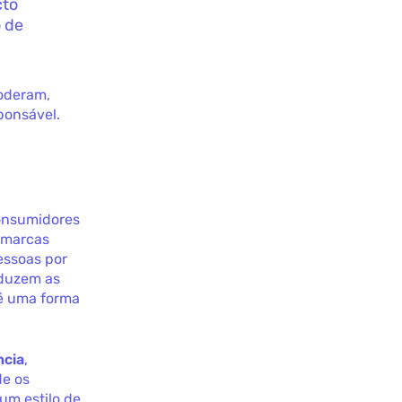
cto
o de
poderam,
ponsável.
consumidores
s marcas
essoas por
oduzem as
 é uma forma
ncia
,
de os
um estilo de