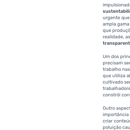
impulsionada
sustentabil
urgente que
ampla gama 
que produçõ
realidade, 
transparen
Um dos princ
precisam ser
trabalho na
que utiliza 
cultivado se
trabalhador
constrói con
Outro aspect
importância
criar conteú
poluição cau