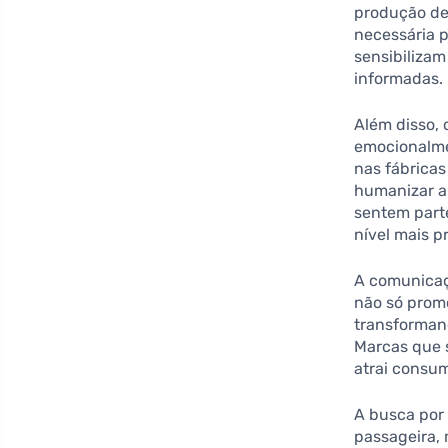
produção de
necessária 
sensibiliza
informadas.
Além disso,
emocionalme
nas fábrica
humanizar a 
sentem part
nível mais p
A comunicaçã
não só prom
transforman
Marcas que 
atrai consu
A busca por
passageira,