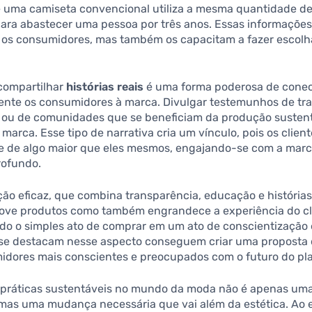
 uma camiseta convencional utiliza a mesma quantidade d
para abastecer uma pessoa por três anos. Essas informaçõe
m os consumidores, mas também os capacitam a fazer escolh
 compartilhar
histórias reais
é uma forma poderosa de conec
nte os consumidores à marca. Divulgar testemunhos de tr
s ou de comunidades que se beneficiam da produção susten
marca. Esse tipo de narrativa cria um vínculo, pois os client
e de algo maior que eles mesmos, engajando-se com a mar
rofundo.
o eficaz, que combina transparência, educação e histórias
ove produtos como também engrandece a experiência do cl
do o simples ato de comprar em um ato de conscientização
se destacam nesse aspecto conseguem criar uma proposta 
midores mais conscientes e preocupados com o futuro do pl
 práticas sustentáveis no mundo da moda não é apenas um
 mas uma mudança necessária que vai além da estética. Ao e