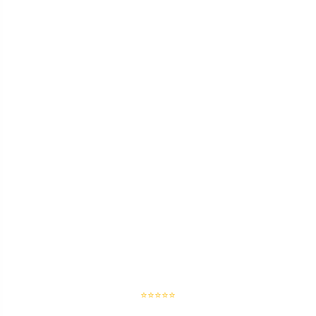
⭐⭐⭐⭐⭐