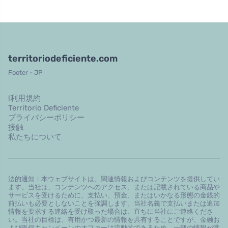
territoriodeficiente.com
Footer - JP
l利用規約
Territorio Deficiente
プライバシーポリシー
接触
私たちについて
法的通知：本ウェブサイトは、関連情報およびコンテンツを提供してい
ます。当社は、コンテンツへのアクセス、または記載されている商品や
サービスを受けるために、支払い、預金、またはいかなる形態の金銭的
前払いも必要としないことを強調します。当社名義で支払いまたは追加
情報を要求する連絡を受け取った場合は、直ちに当社にご連絡くださ
い。当社の目標は、有用かつ最新の情報を共有することですが、金融お
よび販促キャンペーンのオファーは流動的であるため、一部の情報が常