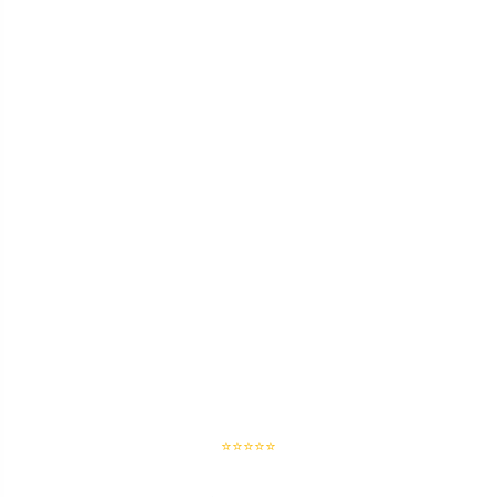
⭐⭐⭐⭐⭐