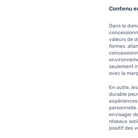
Contenu e
Dans le doma
concessionn
valeurs de d
formes, alla
concessionna
environnemen
seulement in
avec la mar
En outre, les
durable peuv
expériences 
personnelle
envisager de
réseaux soci
positif des 