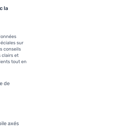
c la
 données
péciales sur
s conseils
clairs et
ients tout en
re de
bile axés