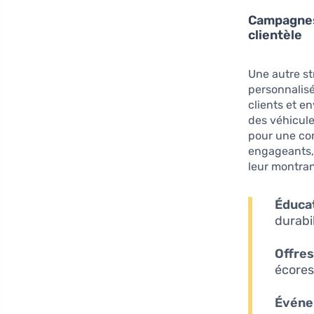
Campagnes 
clientèle
Une autre str
personnalis
clients et e
des véhicule
pour une con
engageants, 
leur montran
Éduca
durabi
Offres
écores
Événe