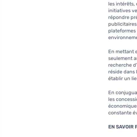
les intérêts
initiatives 
répondre pré
publicitaire
plateformes
environnemen
En mettant 
seulement am
recherche d’
réside dans 
établir un l
En conjugua
les concess
économiques
constante év
EN SAVOIR 