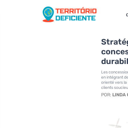
C
Straté
conces
durabil
Les concession
en intégrant d
orienté vers la
clients soucie
POR:
LINDA