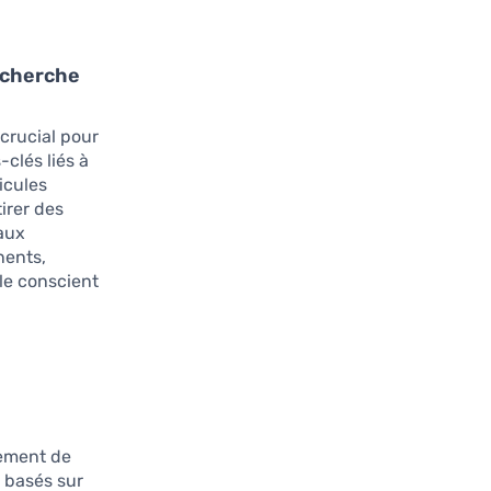
recherche
 crucial pour
-clés liés à
icules
irer des
 aux
nents,
ble conscient
lement de
 basés sur