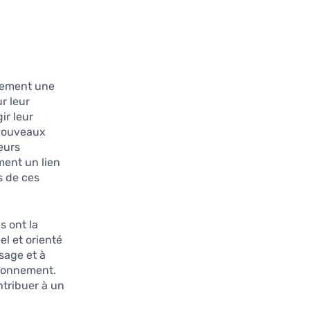
alement une
r leur
ir leur
 nouveaux
eurs
ment un lien
s de ces
s ont la
l et orienté
ssage et à
vironnement.
ntribuer à un