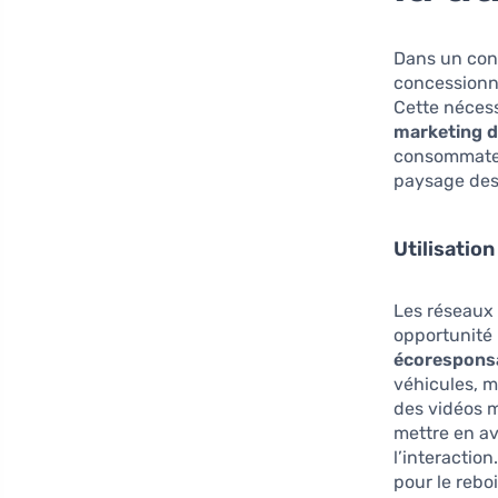
Dans un cont
concessionna
Cette nécess
marketing di
consommateu
paysage des 
Utilisation
Les réseaux 
opportunité 
écorespons
véhicules, m
des vidéos m
mettre en av
l’interacti
pour le rebo