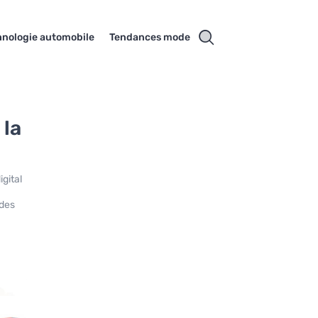
hnologie automobile
Tendances mode
 la
gital
 des