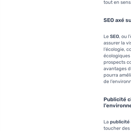
tout en sensi
SEO axé su
Le
SEO
, ou 
assurer la v
l’écologie, 
écologiques 
prospects co
avantages de
pourra améli
de l’enviro
Publicité 
l’environ
La
publicité
toucher des 