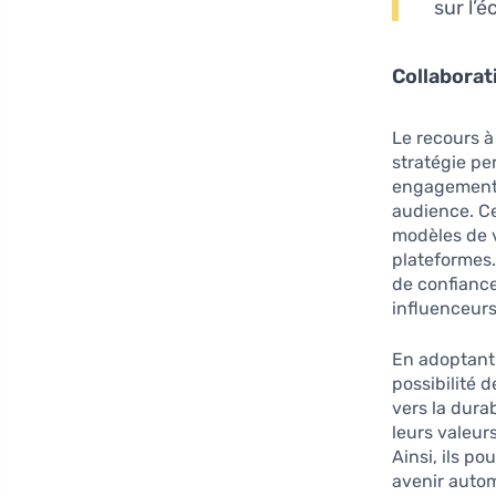
sur l’é
Collaborat
Le recours 
stratégie pe
engagement 
audience. Ce
modèles de v
plateformes.
de confianc
influenceurs
En adoptant 
possibilité 
vers la durab
leurs valeur
Ainsi, ils p
avenir autom