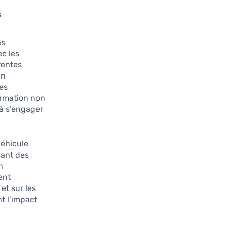
s
es
c les
rentes
un
ges
ormation non
 à s’engager
véhicule
eant des
n
ent
et sur les
nt l’impact