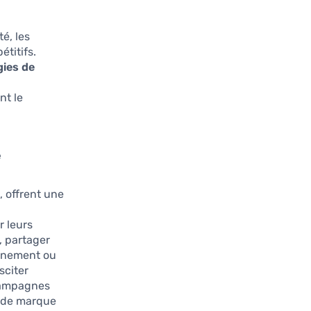
é, les
titifs.
gies de
nt le
e
 offrent une
r leurs
, partager
onnement ou
sciter
 campagnes
e de marque