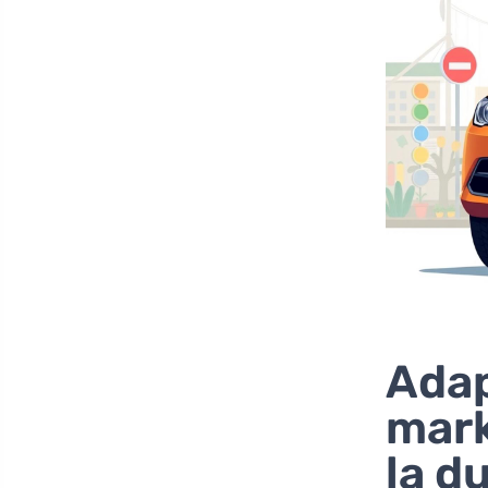
Adap
mark
la d