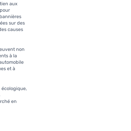
tien aux
 pour
 bannières
sées sur des
des causes
peuvent non
nts à la
 automobile
es et à
 écologique,
s
rché en