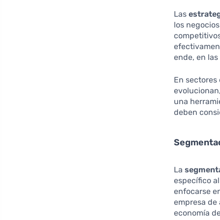
Las
estrateg
los negocio
competitivos
efectivament
ende, en las
En sectores
evolucionan
una herrami
deben consi
Segmentac
La
segmenta
específico a
enfocarse en
empresa de a
economía de 