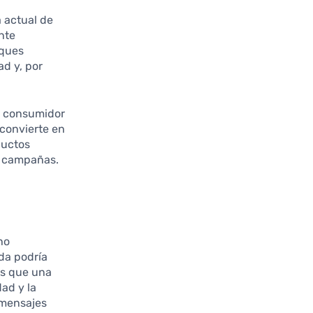
 actual de
nte
oques
d y, por
l consumidor
convierte en
ductos
s campañas.
ho
oda podría
as que una
ad y la
 mensajes