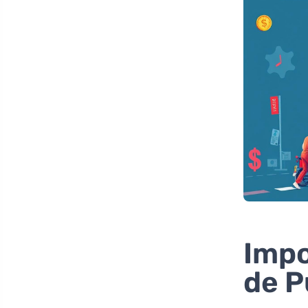
Impo
de P