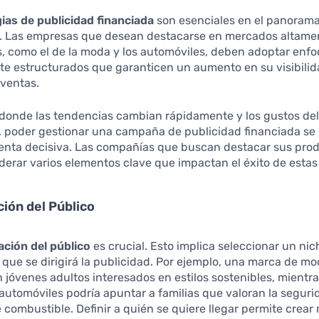
ias de publicidad financiada
son esenciales en el panorama
s. Las empresas que desean destacarse en mercados altame
, como el de la moda y los automóviles, deben adoptar enf
e estructurados que garanticen un aumento en su visibilida
 ventas.
 donde las tendencias cambian rápidamente y los gustos de
, poder gestionar una campaña de publicidad financiada se 
enta decisiva. Las compañías que buscan destacar sus pro
derar varios elementos clave que impactan el éxito de esta
ión del Público
ción del público
es crucial. Esto implica seleccionar un nic
l que se dirigirá la publicidad. Por ejemplo, una marca de m
 jóvenes adultos interesados en estilos sostenibles, mientr
utomóviles podría apuntar a familias que valoran la segurid
combustible. Definir a quién se quiere llegar permite crear