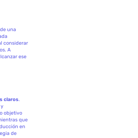
 de una
cada
al considerar
os. A
alcanzar ese
s claros
.
 y
o objetivo
mientras que
nducción en
tegia de