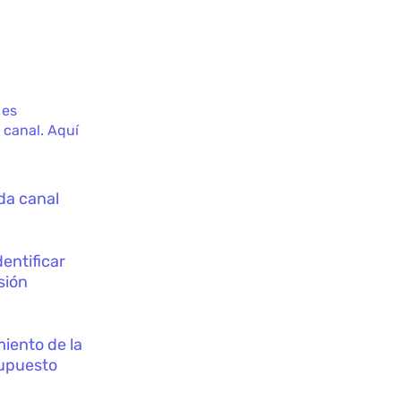
 es
canal. Aquí
da canal
entificar
sión
iento de la
supuesto