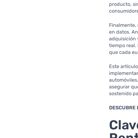
producto, s
consumidore
Finalmente, 
en datos. An
adquisición 
tiempo real.
que cada eur
Este artícul
implementar 
automóviles.
asegurar que
sostenido pa
DESCUBRE 
Clav
Rent