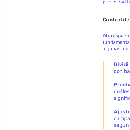
publicidad h
Control de
Otro aspecto
fundamental
algunas rec
Dividi
con ba
Prueb
cuáles
signifi
Ajuste
campañ
según 