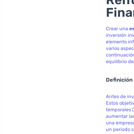
Fina
Crear una
es
inversión in
elemento inf
varios aspec
continuación
equilibrio d
Definición
Antes de inv
Estos objeti
temporales 
aumentar las
una empresa
un periodo si