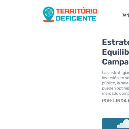
Tar
Estrat
Equili
Campañ
Las estrategia
inversión en s
público, la se
pueden optimiza
mercado compe
POR:
LINDA