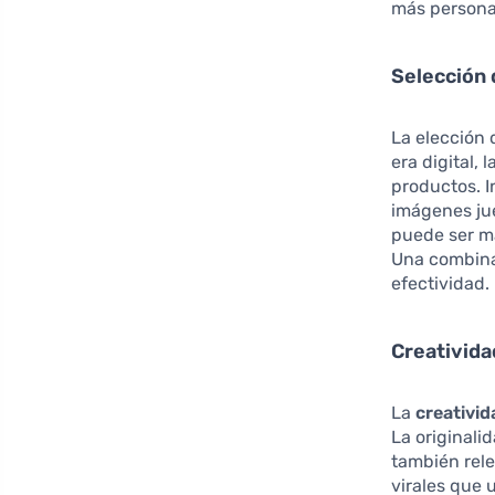
más personal
Selección 
La elección 
era digital,
productos. I
imágenes jue
puede ser má
Una combina
efectividad.
Creativida
La
creativid
La originali
también rele
virales que 