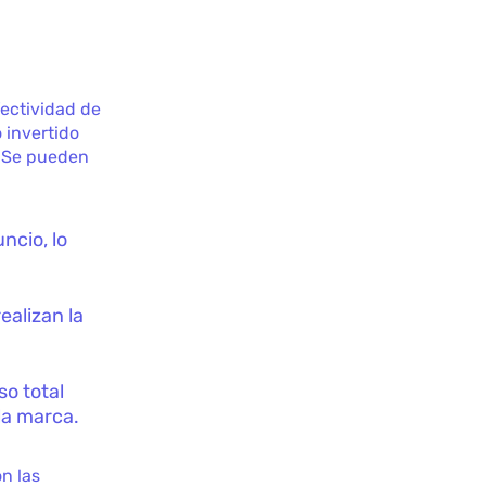
fectividad de
 invertido
o. Se pueden
ncio, lo
ealizan la
so total
la marca.
n las