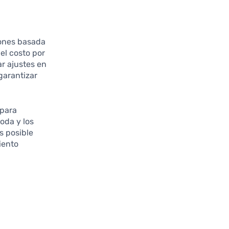
iones basada
el costo por
ar ajustes en
garantizar
 para
oda y los
s posible
iento