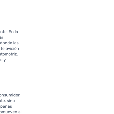
nte. En la
ar
 donde las
 televisión
utomotriz.
e y
consumidor.
te, sino
ampañas
promueven el