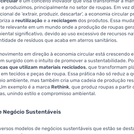
circular
é um conceito inovador que visa transformar a ma
e produzimos, principalmente no setor de roupas. Em vez d
cional de ‘extrair, produzir, descartar’, a economia circular
ioriza a
reutilização
e a
reciclagem
dos produtos. Essa mud
te relevante em um mundo onde a produção de roupas ger
ental significativo, devido ao uso excessivo de recursos nat
tidade de resíduos que acaba em aterros sanitários.
 movimento em direção à economia circular está crescendo e
têm surgido com o intuito de promover a sustentabilidade. P
cas que utilizam materiais reciclados
, que transformam pl
em tecidos e peças de roupa. Essa prática não só reduz a 
meio ambiente, mas também cria uma cadeia de produção re
 Um exemplo é a marca
Rethink
, que produz roupas a partir 
as, unindo estilo e compromisso ambiental.
e Negócio Sustentáveis
iversos modelos de negócios sustentáveis que estão se des