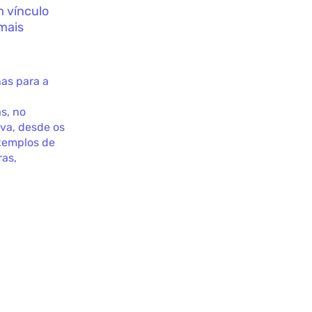
m vínculo
 mais
nas para a
s, no
va, desde os
exemplos de
ras,