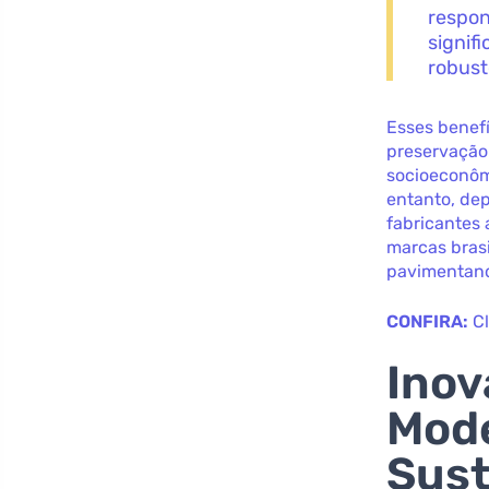
respon
signif
robust
Esses benefí
preservação
socioeconômi
entanto, de
fabricantes 
marcas brasi
pavimentand
CONFIRA:
C
Inov
Mode
Sust