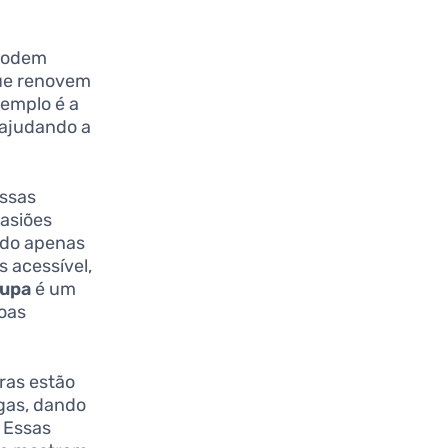
 podem
que renovem
emplo é a
 ajudando a
essas
casiões
ado apenas
 acessível,
upa
é um
oas
ras estão
gas, dando
 Essas