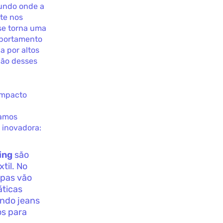
mundo onde a
te nos
se torna uma
omportamento
a por altos
ção desses
impacto
Vamos
 inovadora:
ing
são
til. No
upas vão
áticas
ando jeans
os para