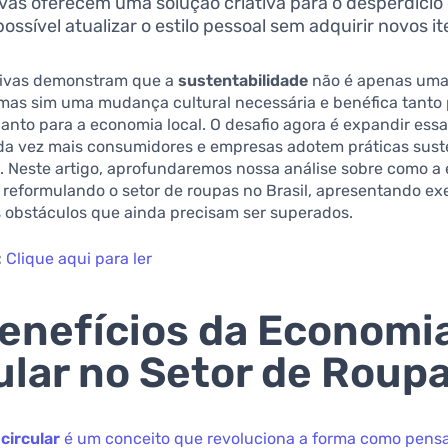
tivas oferecem uma solução criativa para o desperdíci
possível atualizar o estilo pessoal sem adquirir novos it
ativas demonstram que a
sustentabilidade
não é apenas uma
 mas sim uma mudança cultural necessária e benéfica tanto 
nto para a economia local. O desafio agora é expandir essa
da vez mais consumidores e empresas adotem práticas sust
a. Neste artigo, aprofundaremos nossa análise sobre como 
á reformulando o setor de roupas no Brasil, apresentando e
s obstáculos que ainda precisam ser superados.
:
Clique aqui para ler
enefícios da Economi
ular no Setor de Roup
circular
é um conceito que revoluciona a forma como pens