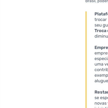
Brasil, pod
Plataf
trocar
seu gu
Troca
diminu
Empre
empres
especi
uma ve
contri
exempl
alugue
Resta
se esp
novas 