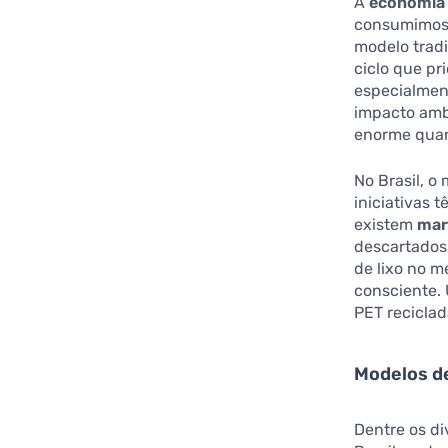
A
economia 
consumimos 
modelo tradi
ciclo que pr
especialmen
impacto ambi
enorme quan
No Brasil, o
iniciativas 
existem
mar
descartados 
de lixo no 
consciente.
PET reciclad
Modelos d
Dentre os d