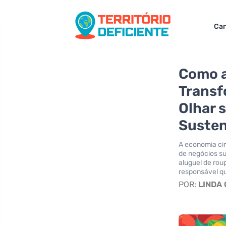
Car
Como a
Transf
Olhar 
Susten
A economia cir
de negócios su
aluguel de rou
responsável qu
POR:
LINDA