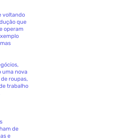
e voltando
odução que
ue operam
 exemplo
 mas
gócios,
do uma nova
 de roupas,
 de trabalho
,
s
lham de
as e