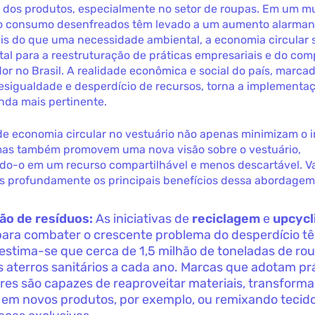
da dos produtos, especialmente no setor de roupas. Em um 
o consumo desenfreados têm levado a um aumento alarman
ais do que uma necessidade ambiental, a economia circular 
ital para a reestruturação de práticas empresariais e do c
r no Brasil. A realidade econômica e social do país, marcad
desigualdade e desperdício de recursos, torna a implementa
inda mais pertinente.
 de economia circular no vestuário não apenas minimizam o 
mas também promovem uma nova visão sobre o vestuário,
do-o em um recurso compartilhável e menos descartável. 
is profundamente os principais benefícios dessa abordagem
ão de resíduos:
As iniciativas de
reciclagem
e
upcycl
 para combater o crescente problema do desperdício têx
, estima-se que cerca de 1,5 milhão de toneladas de ro
s aterros sanitários a cada ano. Marcas que adotam pr
ares são capazes de reaproveitar materiais, transform
 em novos produtos, por exemplo, ou remixando tecid