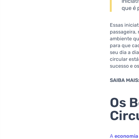
inicia
que é 
Essas inici
passageira,
ambiente qua
para que ca
seu dia a di
circular est
sucesso e o
SAIBA MAIS
Os B
Circ
A
economia 