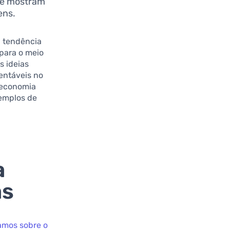
o e mostram
ens.
 tendência
para o meio
s ideias
entáveis no
a economia
xemplos de
a
as
amos sobre o