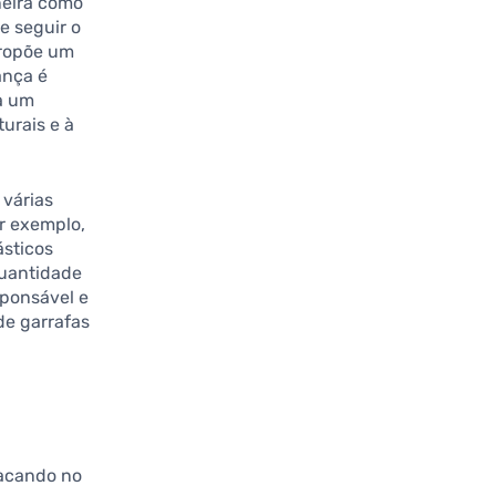
neira como
e seguir o
 propõe um
ança é
a um
urais e à
 várias
or exemplo,
ásticos
quantidade
sponsável e
de garrafas
tacando no