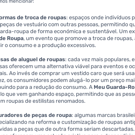
emos mencionar:
ormas de troca de roupas
: espaços onde indivíduos
 peças de vestuário com outras pessoas, permitindo 
arda-roupa de forma económica e sustentável. Um ex
 de Roupa
, um evento que promove a troca de roupas,
ir o consumo e a produção excessivos.
sas de aluguel de roupas
: cada vez mais populares, 
as oferecem uma alternativa viável para eventos e o
ais. Ao invés de comprar um vestido caro que será us
z, os consumidores podem alugá-lo por um preço mais
buindo para a redução do consumo. A
Meu Guarda-Ro
o que vem ganhando espaço, permitindo que as pess
m roupas de estilistas renomados.
uradores de peças de roupa
: algumas marcas brasilei
ecializando na reforma e customização de roupas anti
vidas a peças que de outra forma seriam descartadas.