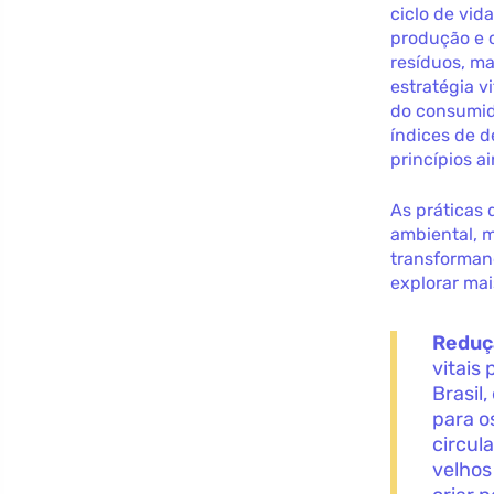
ciclo de vi
produção e 
resíduos, m
estratégia v
do consumido
índices de 
princípios a
As práticas
ambiental, 
transforman
explorar ma
Reduç
vitais
Brasil
para o
circul
velhos