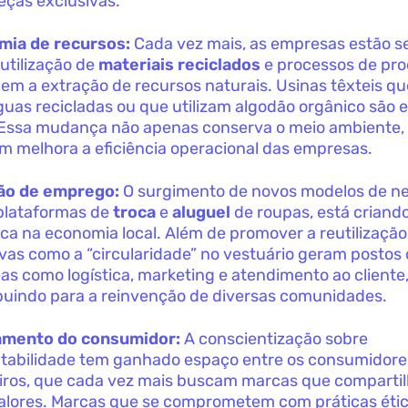
peças exclusivas.
mia de recursos:
Cada vez mais, as empresas estão s
 utilização de
materiais reciclados
e processos de pr
em a extração de recursos naturais. Usinas têxteis q
uas recicladas ou que utilizam algodão orgânico são
 Essa mudança não apenas conserva o meio ambiente,
 melhora a eficiência operacional das empresas.
ão de emprego:
O surgimento de novos modelos de ne
plataformas de
troca
e
aluguel
de roupas, está crian
ca na economia local. Além de promover a reutilização
tivas como a “circularidade” no vestuário geram postos
as como logística, marketing e atendimento ao cliente
buindo para a reinvenção de diversas comunidades.
amento do consumidor:
A conscientização sobre
tabilidade tem ganhado espaço entre os consumidore
eiros, que cada vez mais buscam marcas que comparti
alores. Marcas que se comprometem com práticas étic