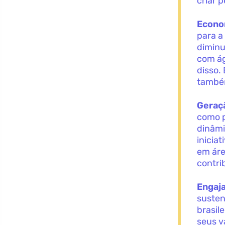
criar 
Econo
para a
diminu
com ág
disso.
também
Geraç
como 
dinâmi
inicia
em áre
contri
Engaj
susten
brasil
seus v