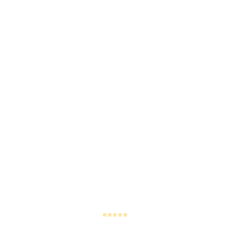
⭐⭐⭐⭐⭐