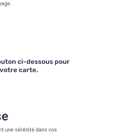
yage.
bouton ci-dessous pour
votre carte.
se
nt une sérénité dans vos