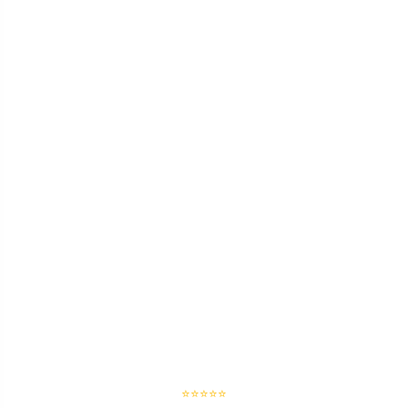
⭐⭐⭐⭐⭐