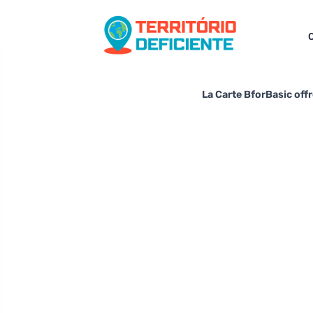
C
La Carte BforBasic off