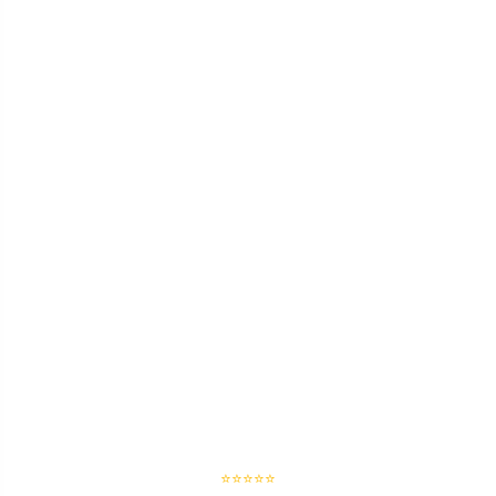
⭐⭐⭐⭐⭐