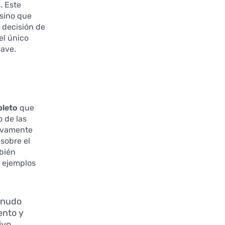
. Este
 sino que
 decisión de
el único
lave.
pleto
que
 de las
tivamente
sobre el
mbién
s ejemplos
enudo
ento y
ivo.