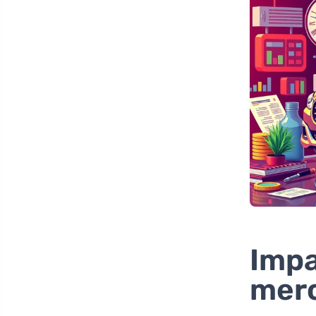
Impa
merc