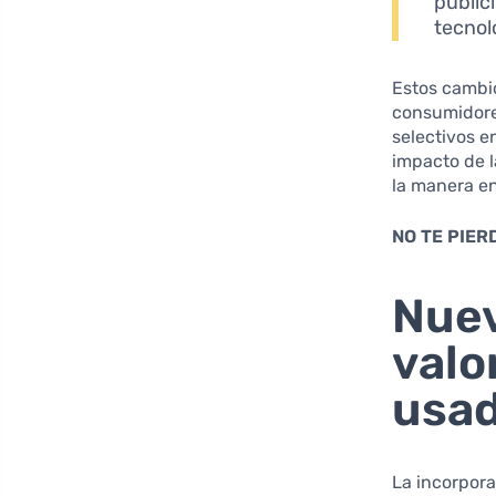
public
tecnol
Estos cambio
consumidores
selectivos e
impacto de l
la manera e
NO TE PIER
Nuev
valo
usa
La incorpora