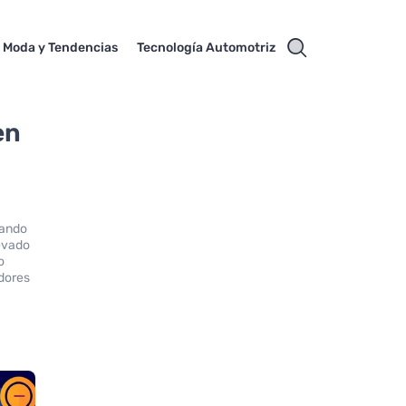
Moda y Tendencias
Tecnología Automotriz
en
zando
levado
o
idores