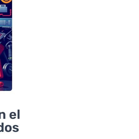
n el
dos