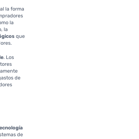
l la forma
ompradores
omo la
, la
ógicos
que
ores.
le
. Los
tores
ivamente
gastos de
dores
tecnología
istemas de