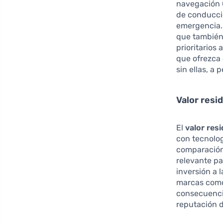
navegación 
de conducció
emergencia. 
que también 
prioritarios
que ofrezca 
sin ellas, a
Valor resi
El
valor res
con tecnolo
comparación 
relevante p
inversión a 
marcas como
consecuencia
reputación d