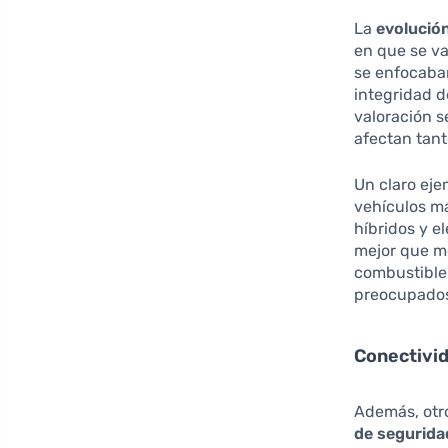
La
evolución
en que se va
se enfocaban
integridad d
valoración s
afectan tan
Un claro eje
vehículos m
híbridos y e
mejor que mo
combustible
preocupados
Conectivid
Además, otro
de segurida