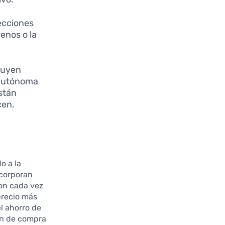
pecciones
enos o la
luyen
iautónoma
stán
cen.
o a la
ncorporan
son cada vez
precio más
l ahorro de
ión de compra