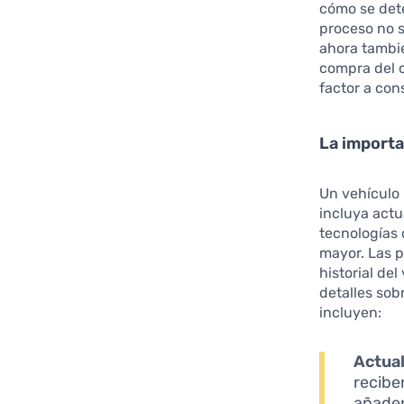
cómo se dete
proceso no s
ahora tambié
compra del c
factor a con
La importa
Un vehículo
incluya actu
tecnologías 
mayor. Las 
historial de
detalles sob
incluyen:
Actual
recibe
añaden