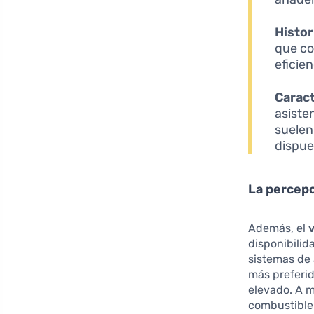
Histor
que co
eficie
Carac
asiste
suelen
dispue
La percepc
Además, el
disponibilid
sistemas de 
más preferid
elevado. A 
combustible 