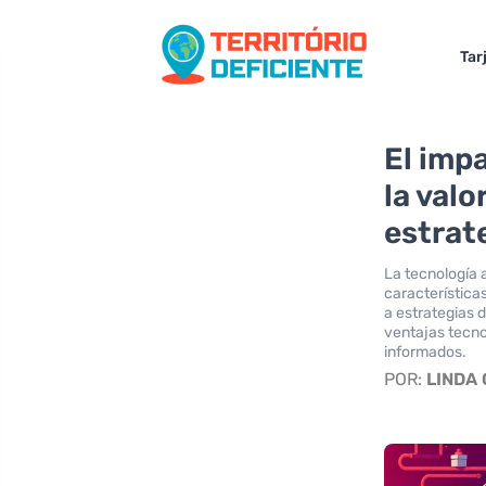
Tar
El imp
la valo
estrat
La tecnología 
característica
a estrategias 
ventajas tecno
informados.
POR:
LINDA