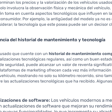
rminan los precios y la valorización de los vehículos usados
olo involucra la observación física y mecánica del vehículo,
n toma en cuenta aspectos tecnológicos que influyen en la
onsumidor. Por ejemplo, la antigüedad del modelo ya no es 
siderar; la tecnología que este posea puede ser un decisor c
ncia del historial de mantenimiento y tecnología
 usado que cuente con un
historial de mantenimiento com
alizaciones tecnológicas regulares, así como un buen estado
de seguridad, puede alcanzar un valor de reventa significa
plataformas de marketing ofrecen cada vez más información 
l vehículo, mostrando no solo su kilómetro recorrido, sino ta
re las actualizaciones tecnológicas que ha recibido. Alguna
izaciones de software:
Los vehículos modernos a m
n actualizaciones de software que mejoran su rendimi
 nuevas funcionalidades, lo que incrementa su atract