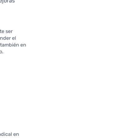
ejoras
te ser
nder el
o también en
o.
dical en