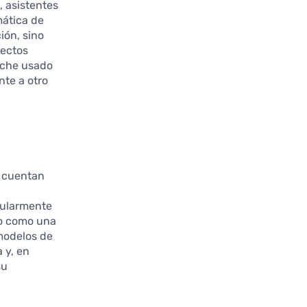
 asistentes
mática de
ión, sino
pectos
coche usado
nte a otro
e cuentan
icularmente
do como una
 modelos de
 y, en
su