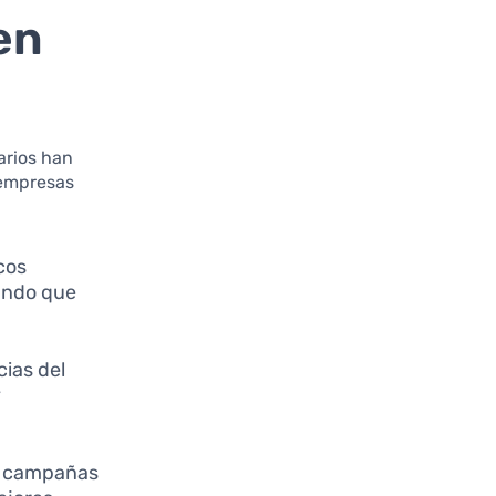
en
arios han
 empresas
cos
ando que
cias del
y
 campañas