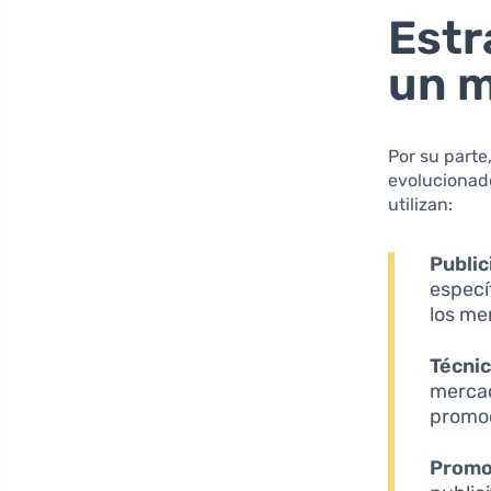
Estr
un m
Por su parte
evolucionad
utilizan:
Public
especí
los me
Técnic
mercad
promoc
Promoc